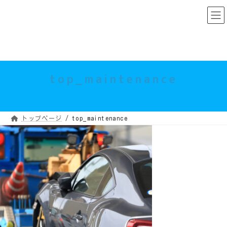
コ
ナ
ン
ビ
テ
ゲ
ン
ー
ツ
シ
へ
ョ
ス
ン
キ
に
ッ
移
プ
動
top_maintenance
トップページ
top_maintenance